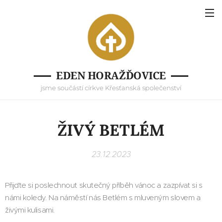
EDEN HORAŽĎOVICE
jsme součástí církve Křesťanská společenství
ŽIVÝ BETLÉM
23.12.2023
Přijďte si poslechnout skutečný příběh vánoc a zazpívat si s
námi koledy. Na náměstí nás Betlém s mluveným slovem a
živými kulisami.